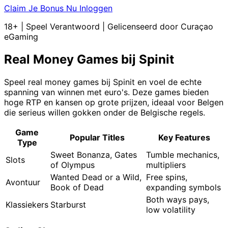
Claim Je Bonus Nu
Inloggen
18+ | Speel Verantwoord | Gelicenseerd door Curaçao
eGaming
Real Money Games bij Spinit
Speel real money games bij Spinit en voel de echte
spanning van winnen met euro's. Deze games bieden
hoge RTP en kansen op grote prijzen, ideaal voor Belgen
die serieus willen gokken onder de Belgische regels.
Game
Popular Titles
Key Features
Type
Sweet Bonanza, Gates
Tumble mechanics,
Slots
of Olympus
multipliers
Wanted Dead or a Wild,
Free spins,
Avontuur
Book of Dead
expanding symbols
Both ways pays,
Klassiekers
Starburst
low volatility