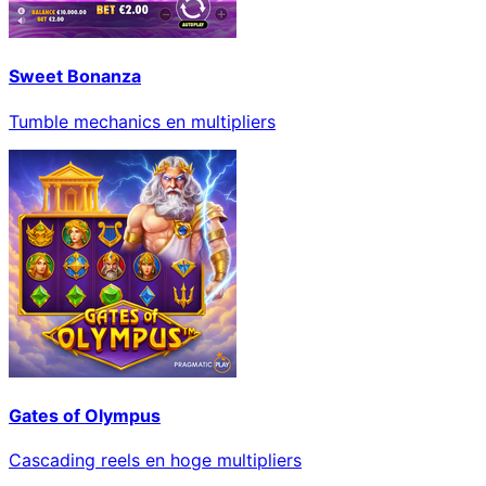
Sweet Bonanza
Tumble mechanics en multipliers
Gates of Olympus
Cascading reels en hoge multipliers