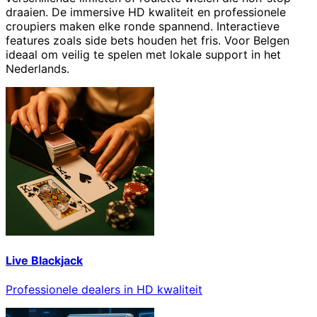
draaien. De immersive HD kwaliteit en professionele
croupiers maken elke ronde spannend. Interactieve
features zoals side bets houden het fris. Voor Belgen
ideaal om veilig te spelen met lokale support in het
Nederlands.
Live Blackjack
Professionele dealers in HD kwaliteit