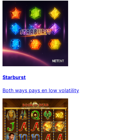
Starburst
Both ways pays en low volatility