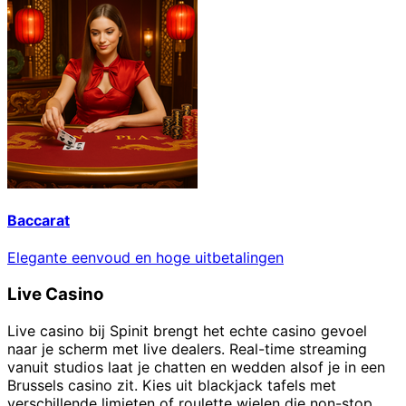
Baccarat
Elegante eenvoud en hoge uitbetalingen
Live Casino
Live casino bij Spinit brengt het echte casino gevoel
naar je scherm met live dealers. Real-time streaming
vanuit studios laat je chatten en wedden alsof je in een
Brussels casino zit. Kies uit blackjack tafels met
verschillende limieten of roulette wielen die non-stop