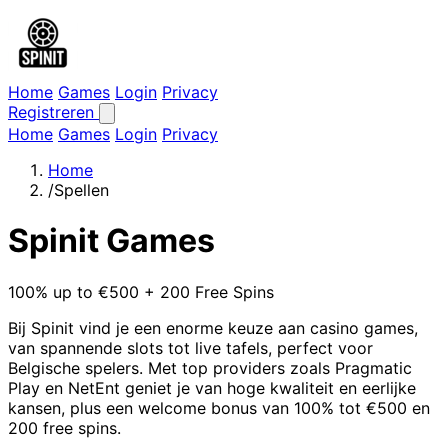
Home
Games
Login
Privacy
Registreren
Home
Games
Login
Privacy
Home
/
Spellen
Spinit Games
100% up to €500 + 200 Free Spins
Bij Spinit vind je een enorme keuze aan casino games,
van spannende slots tot live tafels, perfect voor
Belgische spelers. Met top providers zoals Pragmatic
Play en NetEnt geniet je van hoge kwaliteit en eerlijke
kansen, plus een welcome bonus van 100% tot €500 en
200 free spins.