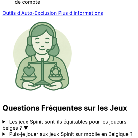
de compte
Outils d'Auto-Exclusion
Plus d'Informations
Questions Fréquentes sur les Jeux
Les jeux Spinit sont-ils équitables pour les joueurs
belges ?
▼
Puis-je jouer aux jeux Spinit sur mobile en Belgique ?