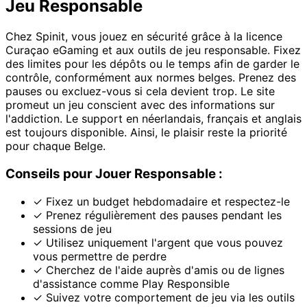
Jeu Responsable
Chez Spinit, vous jouez en sécurité grâce à la licence
Curaçao eGaming et aux outils de jeu responsable. Fixez
des limites pour les dépôts ou le temps afin de garder le
contrôle, conformément aux normes belges. Prenez des
pauses ou excluez-vous si cela devient trop. Le site
promeut un jeu conscient avec des informations sur
l'addiction. Le support en néerlandais, français et anglais
est toujours disponible. Ainsi, le plaisir reste la priorité
pour chaque Belge.
Conseils pour Jouer Responsable :
✓
Fixez un budget hebdomadaire et respectez-le
✓
Prenez régulièrement des pauses pendant les
sessions de jeu
✓
Utilisez uniquement l'argent que vous pouvez
vous permettre de perdre
✓
Cherchez de l'aide auprès d'amis ou de lignes
d'assistance comme Play Responsible
✓
Suivez votre comportement de jeu via les outils