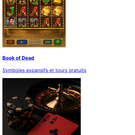
Book of Dead
Symboles expansifs et tours gratuits