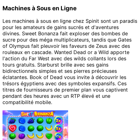
Machines à Sous en Ligne
Les machines à sous en ligne chez Spinit sont un paradis
pour les amateurs de gains sucrés et d'aventures
divines. Sweet Bonanza fait exploser des bombes de
sucre pour des méga multiplicateurs, tandis que Gates
of Olympus fait pleuvoir les faveurs de Zeus avec des
rouleaux en cascade. Wanted Dead or a Wild apporte
l'action du Far West avec des wilds collants lors des
tours gratuits. Starburst brille avec ses gains
bidirectionnels simples et ses pierres précieuses
éclatantes. Book of Dead vous invite à découvrir les
trésors égyptiens avec des symboles expansifs. Ces
titres de fournisseurs de premier plan vous captivent
pendant des heures avec un RTP élevé et une
compatibilité mobile.