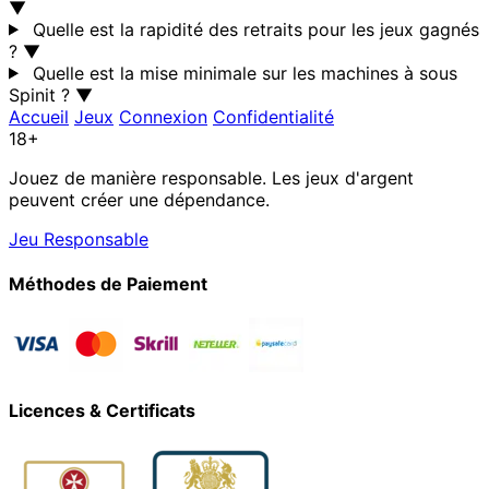
▼
Quelle est la rapidité des retraits pour les jeux gagnés
?
▼
Quelle est la mise minimale sur les machines à sous
Spinit ?
▼
Accueil
Jeux
Connexion
Confidentialité
18+
Jouez de manière responsable. Les jeux d'argent
peuvent créer une dépendance.
Jeu Responsable
Méthodes de Paiement
Licences & Certificats