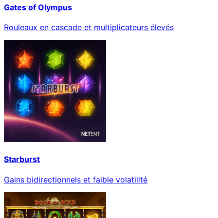
Gates of Olympus
Rouleaux en cascade et multiplicateurs élevés
Starburst
Gains bidirectionnels et faible volatilité