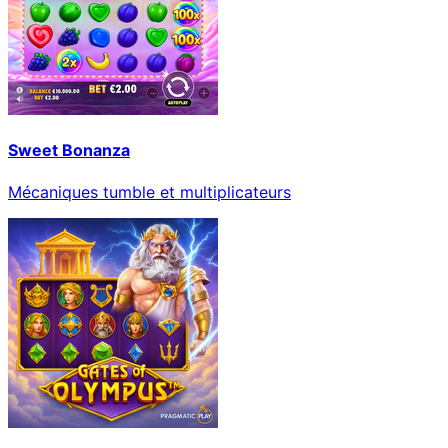
Sweet Bonanza
Mécaniques tumble et multiplicateurs