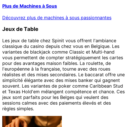
Plus de Machines à Sous
Découvrez plus de machines à sous passionnantes
Jeux de Table
Les jeux de table chez Spinit vous offrent l'ambiance
classique du casino depuis chez vous en Belgique. Les
variantes de blackjack comme Classic et Multi-hand
vous permettent de compter stratégiquement les cartes
pour des avantages maison faibles. La roulette, de
l'européenne à la française, tourne avec des roues
réalistes et des mises secondaires. Le baccarat offre une
simplicité élégante avec des mises banker qui gagnent
souvent. Les variantes de poker comme Caribbean Stud
et Texas Hold'em mélangent compétence et chance. Ces
jeux sont parfaits pour les Belges qui veulent des
sessions calmes avec des paiements élevés et des
règles simples.