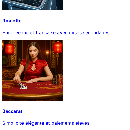
Roulette
Européenne et française avec mises secondaires
Baccarat
Simplicité élégante et paiements élevés